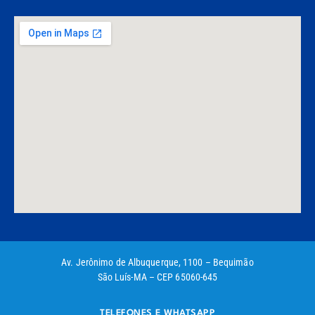
Av. Jerônimo de Albuquerque, 1100 – Bequimão
São Luís-MA – CEP 65060-645
TELEFONES E WHATSAPP