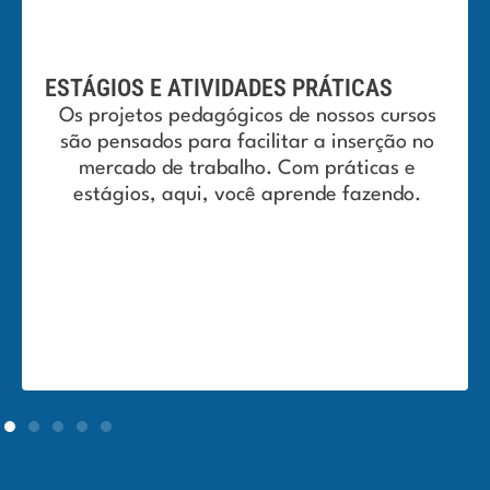
TRADIÇÃO
VIDADES PRÁTICAS
Somos, desde 2005
agógicos de nossos cursos
mais tradicionais 
a facilitar a inserção no
Superior do Ma
abalho. Com práticas e
dedicação e compr
, você aprende fazendo.
de qu