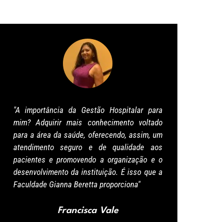
"A importância da Gestão Hospitalar para
“C
mim? Adquirir mais conhecimento voltado
pe
para a área da saúde, oferecendo, assim, um
co
atendimento seguro e de qualidade aos
po
pacientes e promovendo a organização e o
es
desenvolvimento da instituição. É isso que a
ap
Faculdade Gianna Beretta proporciona"
Co
re
Francisca Vale