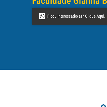
Faculdade Gianna B
após a 
sem bur
Ficou interessado(a)? Clique Aqui.
c