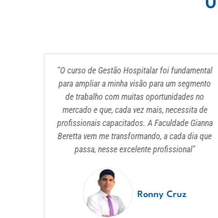
O
recido
"O curso de Gestão Hospitalar foi fundamental
muito
para ampliar a minha visão para um segmento
, pois
de trabalho com muitas oportunidades no
ão na
mercado e que, cada vez mais, necessita de
 algo
profissionais capacitados. A Faculdade Gianna
ra a
Beretta vem me transformando, a cada dia que
nte
passa, nesse excelente profissional"
Ronny Cruz
ho