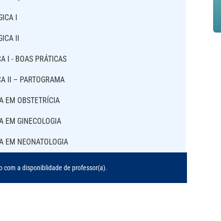
ICA I
CA II
 I - BOAS PRÁTICAS
A II – PARTOGRAMA
A EM OBSTETRÍCIA
A EM GINECOLOGIA
DA EM NEONATOLOGIA
o com a disponiblidade de professor(a).