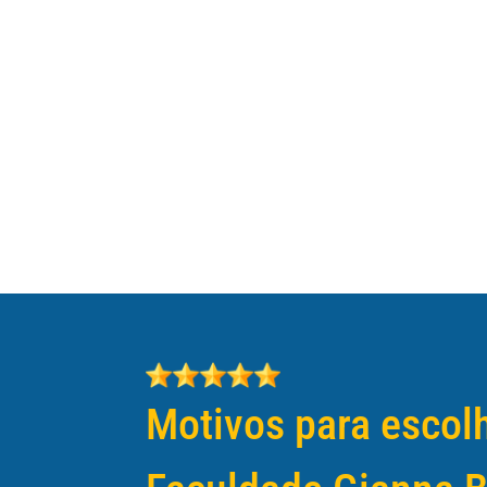
EXPEDI
C
Motivos para escol
Nosso
graduaç
certifi