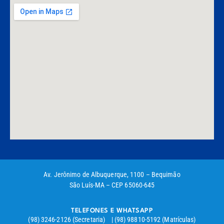
Av. Jerônimo de Albuquerque, 1100 – Bequimão
São Luís-MA – CEP 65060-645
TELEFONES E WHATSAPP
(98) 3246-2126 (Secretaria) | (98) 98810-5192 (Matrículas)