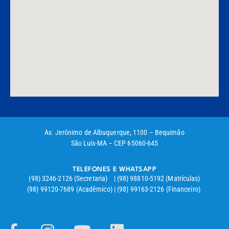
Av. Jerônimo de Albuquerque, 1100 – Bequimão
São Luís-MA – CEP 65060-645
TELEFONES E WHATSAPP
(98) 3246-2126 (Secretaria) | (98) 98810-5192 (Matrículas)
(98) 99120-7689 (Acadêmico) | (98) 99163-2126 (Financeiro)