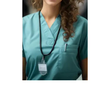
00
:
29
:
38
HORAS
MIN
SEG